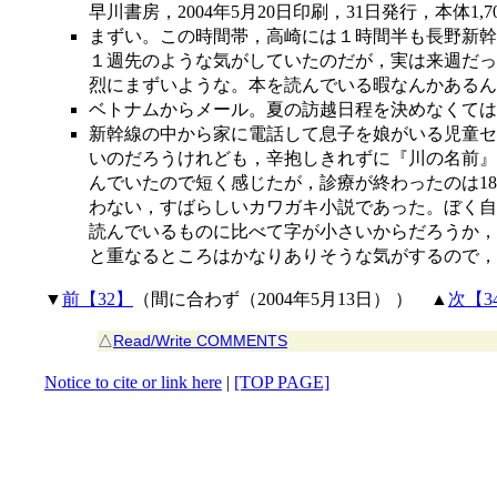
早川書房，2004年5月20日印刷，31日発行，本体1,700円＋
まずい。この時間帯，高崎には１時間半も長野新幹
１週先のような気がしていたのだが，実は来週だっ
烈にまずいような。本を読んでいる暇なんかあるん
ベトナムからメール。夏の訪越日程を決めなくては
新幹線の中から家に電話して息子を娘がいる児童セ
いのだろうけれども，辛抱しきれずに『川の名前』
んでいたので短く感じたが，診療が終わったのは1
わない，すばらしいカワガキ小説であった。ぼく自
読んでいるものに比べて字が小さいからだろうか，
と重なるところはかなりありそうな気がするので，
▼
前【32】
（間に合わず（2004年5月13日） ） ▲
次【3
△
Read/Write COMMENTS
Notice to cite or link here
|
[TOP PAGE]