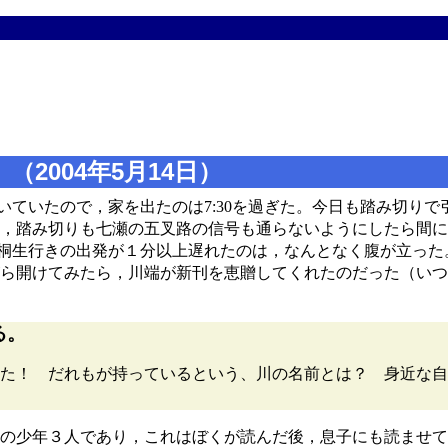
2004年5月14日）
動いていたので，家を出たのは7:30を過ぎた。今日も踏み切り
，踏み切りも七瀬の五叉路の信号も通らないようにしたら間に
て桐生行きの出発が１分以上遅れたのは，なんとなく腹が立った
ら開けてみたら，川端が新刊を恵贈してくれたのだった（いつ
る。
た！ だれもが持っているという、川の名前とは？ 身近な自
の少年３人であり，これはぼくが読んだ後，息子にも読ませて