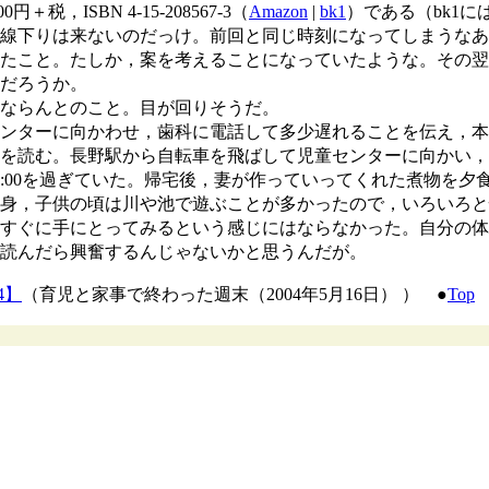
税，ISBN 4-15-208567-3（
Amazon
|
bk1
）である（bk1に
線下りは来ないのだっけ。前回と同じ時刻になってしまうなあ
たこと。たしか，案を考えることになっていたような。その翌
だろうか。
ならんとのこと。目が回りそうだ。
ンターに向かわせ，歯科に電話して多少遅れることを伝え，本
を読む。長野駅から自転車を飛ばして児童センターに向かい，
8:00を過ぎていた。帰宅後，妻が作っていってくれた煮物を
身，子供の頃は川や池で遊ぶことが多かったので，いろいろと
すぐに手にとってみるという感じにはならなかった。自分の体
読んだら興奮するんじゃないかと思うんだが。
4】
（育児と家事で終わった週末（2004年5月16日） ） ●
Top