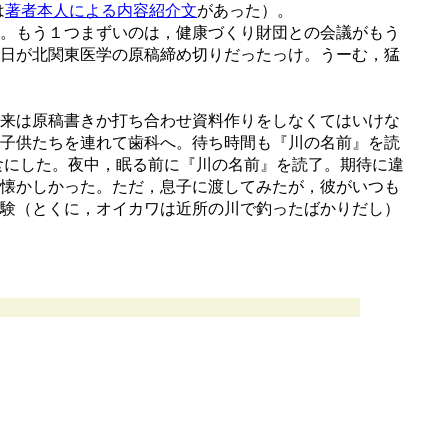
は
著者本人による内容紹介文
があった）。
。もう１つまずいのは，健康づくり財団との会議がもう
日が北関東医学の原稿締め切りだったっけ。うーむ，猛
来は原稿書きか打ち合わせ資料作りをしなくてはいけな
子供たちを連れて歯科へ。待ち時間も『川の名前』を読
夕食にした。夜中，眠る前に『川の名前』を読了。期待に違
懐かしかった。ただ，息子に渡してみたが，彼がいつも
験（とくに，オイカワは近所の川で釣ったばかりだし）