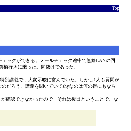
Top
チェックができる。メールチェック途中で無線LANの回
の前橋行きに乗った。間抜けであった。
特別講義で，大変示唆に富んでいた。しかし1人も質問が
のだろう。講義を聞いていてshyなのは何の得にもなら
rorの求め方が確認できなかったので，それは後日ということで。な