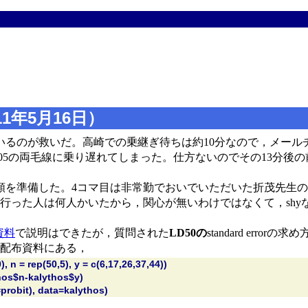
1年5月16日）
いるのが救いだ。高崎での乗継ぎ待ちは約10分なので，メール
05の両毛線に乗り遅れてしまった。仕方ないのでその13分後
類を準備した。4コマ目は非常勤でおいでいただいた折茂先生の
行った人は何人かいたから，関心が無いわけではなくて，shyな
資料
で説明はできたが，質問された
LD50の
standard er
日の配布資料にある，
, n = rep(50,5), y = c(6,17,26,37,44))
hos$n-kalythos$y)
probit), data=kalythos)