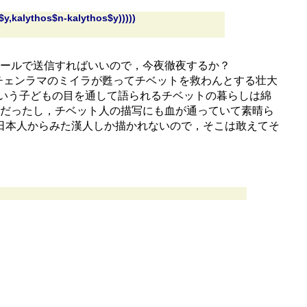
s$y,kalythos$n-kalythos$y)))))
ールで送信すればいいので，今夜徹夜するか？
チェンラマのミイラが甦ってチベットを救わんとする壮大
という子どもの目を通して語られるチベットの暮らしは綿
だったし，チベット人の描写にも血が通っていて素晴ら
日本人からみた漢人しか描かれないので，そこは敢えてそ