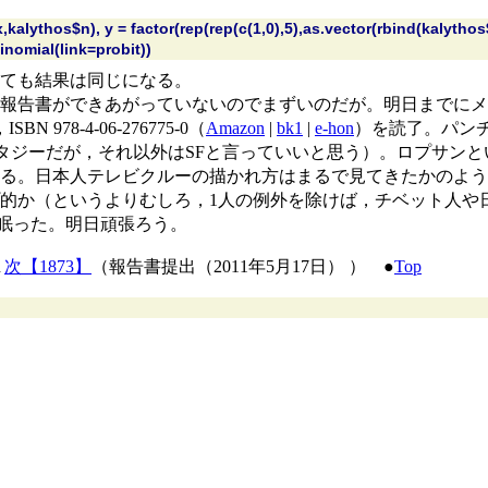
,kalythos$n), y = factor(rep(rep(c(1,0),5),as.vector(rbind(kalytho
inomial(link=probit))
ても結果は同じになる。
報告書ができあがっていないのでまずいのだが。明日までにメ
78-4-06-276775-0（
Amazon
|
bk1
|
e-hon
）を読了。パン
ンタジーだが，それ以外はSFと言っていいと思う）。ロプサン
る。日本人テレビクルーの描かれ方はまるで見てきたかのよう
的か（というよりむしろ，1人の例外を除けば，チベット人や
は眠った。明日頑張ろう。
▲
次【1873】
（報告書提出（2011年5月17日） ） ●
Top