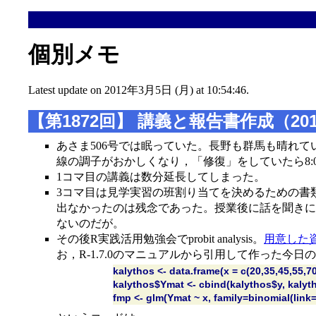
個別メモ
Latest update on 2012年3月5日 (月) at 10:54:46.
【第1872回】 講義と報告書作成（201
あさま506号では眠っていた。長野も群馬も晴れて
線の調子がおかしくなり，「修復」をしていたら8:
1コマ目の講義は数分延長してしまった。
3コマ目は見学実習の班割り当てを決めるための書
出なかったのは残念であった。授業後に話を聞きに
ないのだが。
その後R実践活用勉強会でprobit analysis。
用意した
お，R-1.7.0のマニュアルから引用して作った今
kalythos <- data.frame(x = c(20,35,45,55,70)
kalythos$Ymat <- cbind(kalythos$y, kalyt
fmp <- glm(Ymat ~ x, family=binomial(link=