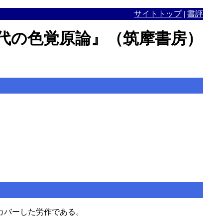
サイトトップ
|
書評
年代の色覚原論』（筑摩書房）
カバーした労作である。