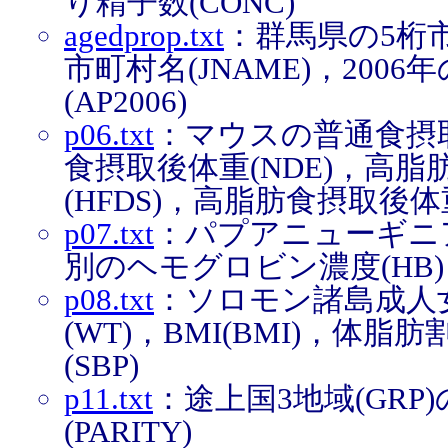
り精子数(CONC)
agedprop.txt
：群馬県の5桁市
市町村名(JNAME)，200
(AP2006)
p06.txt
：マウスの普通食摂取
食摂取後体重(NDE)，高
(HFDS)，高脂肪食摂取後体重
p07.txt
：パプアニューギニア
別のヘモグロビン濃度(HB)
p08.txt
：ソロモン諸島成人女
(WT)，BMI(BMI)，体脂
(SBP)
p11.txt
：途上国3地域(GR
(PARITY)