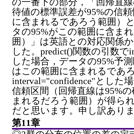
の一番下の部分，「回帰直線
待値の標準誤差が95%の信
に含まれるであろう範囲）と
タの95%がこの範囲に含ま
囲）」は英語との対応関係
した。predict()関数の引数でinter
した場合，データの95%予測
はこの範囲に含まれるであ
interval="confidence
信頼区間（回帰直線は95%
まれるだろう範囲）が得ら
だと思います。申し訳あり
第11章