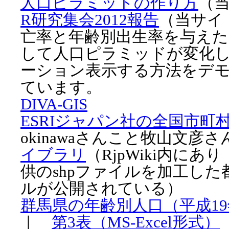
人口ピラミッドの作り方
（
R研究集会2012報告
（当サイ
亡率と年齢別出生率を与えた
して人口ピラミッドが変化
ーション表示する方法をデ
ています。
DIVA-GIS
ESRIジャパン社の全国市町
okinawaさんこと牧山文彦
イブラリ
（RjpWiki内にあ
供のshpファイルを加工し
ルが公開されている）
群馬県の年齢別人口（平成19
｜
第3表（MS-Excel形式）