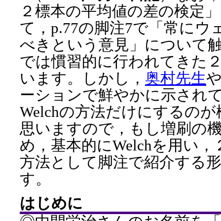
２標本の平均値の差の検定」（p
て，p.77の脚注7で「常に
べきという意見」について
では慣習的に行われてきた
います。しかし，
奥村先生
ーションで鮮やかに示され
Welchの方法だけにするの
思いますので，もし増刷の
め，基本的にWelchを用い
方法として脚注で紹介する
す。
はじめに