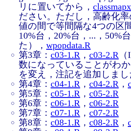
リに置いてから，
classmap
ださい。ただし，高齢化率
値の間で等間隔な4つの区
10%台，20%台，...，5
た），
wpopdata.R
第3章：
c03-1.R
，
c03-2.R
（
数になっていることがわか
を変え，注記を追加しまし
第4章：
c04-1.R
，
c04-2.R
，
第5章：
c05-1.R
，
c05-2.R
第6章：
c06-1.R
，
c06-2.R
第7章：
c07-1.R
，
c07-2.R
第8章：
c08-1.R
，
c08-2.R
，