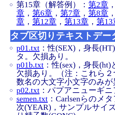
第15章（解答例）：
第2章
章
，
第6章
，
第7章
，
第8章
章
，
第12章
，
第13章
，
第1
タブ区切りテキストデー
p01.txt
：性(SEX)，身長(H
タ。欠損あり。
p01b.txt
：性(sex)，身長(h
欠損あり。（注：これら２
数名の大文字小文字のみが
p02.txt
：パプアニューギニア
semen.txt
：Carlsenらの
次(YEAR)，サンプルサイズ(