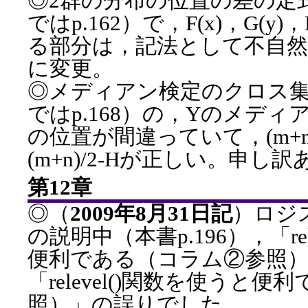
◎2群の分布の位置の差の定式
ではp.162）で，F(x)，G(y)，
る部分は，記法として不自然な
に変更。
◎メディアン検定のクロス集計
ではp.168）の，Yのメデ
の位置が間違っていて，(m+n
(m+n)/2-Hが正しい。申
第12章
◎（
2009年8月31日記
）ロジ
の説明中（本書p.196），「rel
便利である（コラム②参照
「relevel()関数を使うと
照）」の誤りでした。