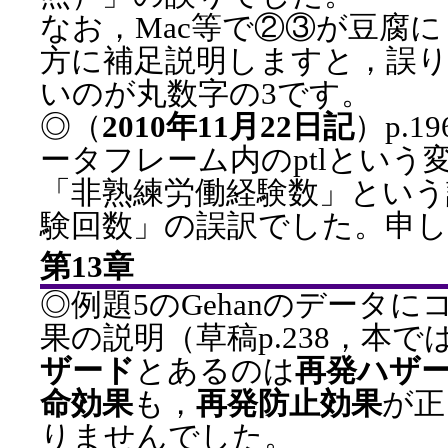
なお，Mac等で②③が豆腐
方に補足説明しますと，誤り
いのが丸数字の3です。
◎（
2010年11月22日記
）p.19
ータフレーム内のptlという
「非熟練労働経験数」という
験回数」の誤訳でした。申
第13章
◎例題5のGehanのデータ
果の説明（草稿p.238，本では
ザード
とあるのは
再発ハザ
命効果
も，
再発防止効果
が正
りませんでした。