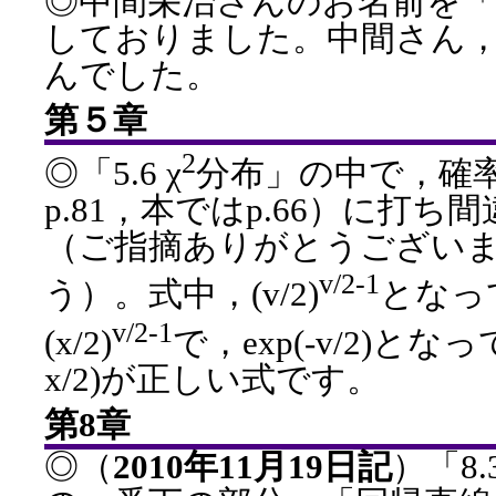
◎中間栄治さんのお名前を
しておりました。中間さん
んでした。
第５章
2
◎「5.6 χ
分布」の中で，確
p.81，本ではp.66）に打
（ご指摘ありがとうござい
v/2-1
う）。式中，(v/2)
となっ
v/2-1
(x/2)
で，exp(-v/2)とな
x/2)が正しい式です。
第8章
◎（
2010年11月19日記
）「8.