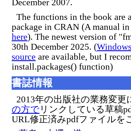
December 2007.
The functions in the book are 
package in CRAN (A manual in 
here
). The newest version of "f
30th December 2025. (
Windows
source
are available, but I rec
install.packages() function)
書誌情報
2013年の出版社の業務変
の方で
リンクしている草稿p
URL修正済みpdfファイル