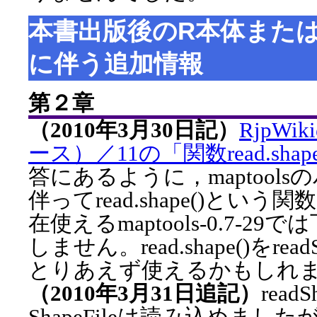
本書出版後のR本体また
に伴う追加情報
第２章
（2010年3月30日記）
RjpW
ース）／11の「関数read.sh
答にあるように，maptool
伴ってread.shape()とい
在使えるmaptools-0.7-29では
しません。read.shape()をread
とりあえず使えるかもしれ
（2010年3月31日追記）
read
ShapeFileは読み込めま