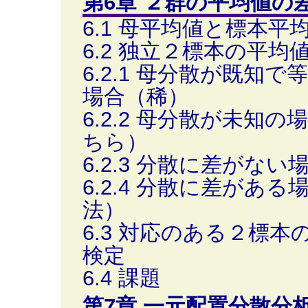
第6章 ２群の平均値の
6.1 母平均値と標本平
6.2 独立２標本の平均
6.2.1 母分散が既知で
場合（稀）
6.2.2 母分散が未知
ちら）
6.2.3 分散に差がない
6.2.4 分散に差がある
法）
6.3 対応のある２標
検定
6.4 課題
第7章 一元配置分散分