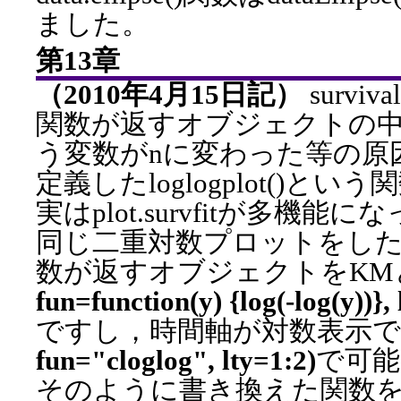
ました。
第13章
（2010年4月15日記）
surviv
関数が返すオブジェクトの中で，nt
う変数がnに変わった等の原因に
定義したloglogplot()と
実はplot.survfitが多機
同じ二重対数プロットをしたい場
数が返すオブジェクトをKM
fun=function(y) {log(-log(y))}, 
ですし，時間軸が対数表示
fun="cloglog", lty=1:2)
で可能
そのように書き換えた関数