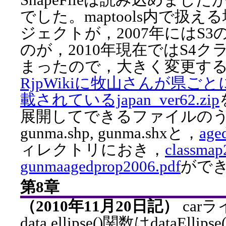
でした。maptools内で扱
ジェクトが，2007年にはS3
のが，2010年現在ではS4
まったので，大きく変更す
RjpWikiに牧山さんが県ご
載されているjapan_ver62.zip
展開してできるファイルのうち，g
gunma.shp, gunma.shxと，
age
ィレクトリにおき，
classmap
gunmaagedprop2006.pdf
がで
第8章
（2010年11月20日記）
car
data.ellipse()関数はdataE