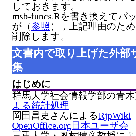
しておきます。
msb-funcs.Rを書き換え
が（
参照
），上記理由のため，lo
削除します。
文書内で取り上げた外部
集
はじめに
群馬大学社会情報学部の青木
よる統計処理
岡田昌史さんによる
RjpWiki
OpenOffice.org日本ユーザ会
三重大学・奥村晴彦教授によ