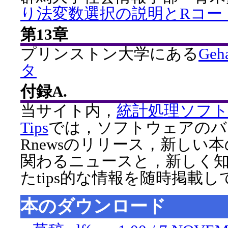
り法変数選択の説明とRコー
第13章
プリンストン大学にある
Ge
タ
付録A.
当サイト内，
統計処理ソフト
Tips
では，ソフトウェアのバ
Rnewsのリリース，新しい
関わるニュースと，新しく
たtips的な情報を随時掲載
本のダウンロード