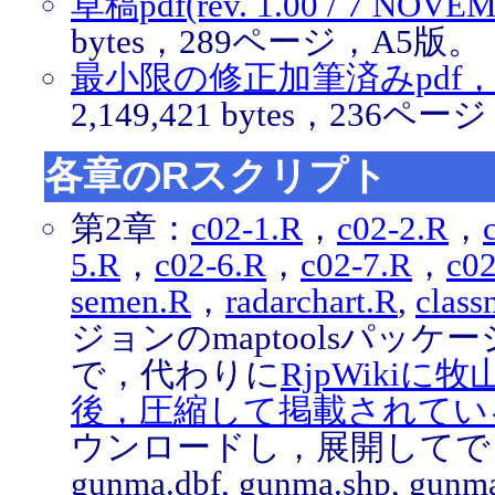
草稿pdf(rev. 1.00 / 7 NOVE
bytes，289ページ，A5版。
最小限の修正加筆済みpdf，2018.
2,149,421 bytes，236ペ
各章のRスクリプト
第2章：
c02-1.R
，
c02-2.R
，
5.R
，
c02-6.R
，
c02-7.R
，
c02
semen.R
，
radarchart.R
,
class
ジョンのmaptoolsパッ
で，代わりに
RjpWiki
後，圧縮して掲載されているjapa
ウンロードし，展開してで
gunma.dbf, gunma.shp,