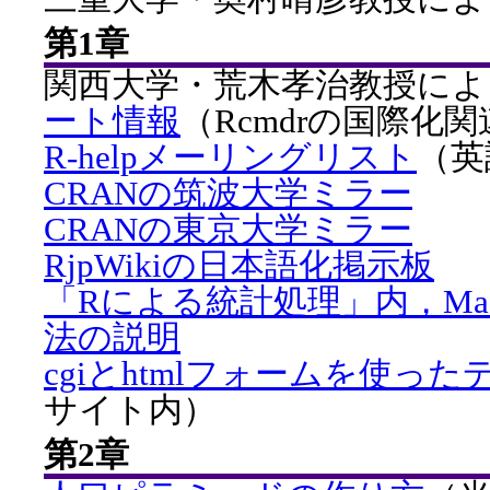
第1章
関西大学・荒木孝治教授によ
ート情報
（Rcmdrの国際化
R-helpメーリングリスト
（英
CRANの筑波大学ミラー
CRANの東京大学ミラー
RjpWikiの日本語化掲示板
「Rによる統計処理」内，Ma
法の説明
cgiとhtmlフォームを使っ
サイト内）
第2章