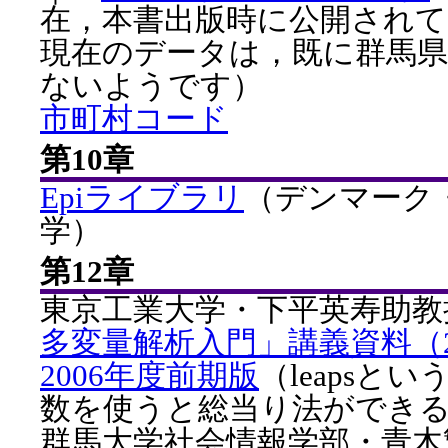
在，本書出版時に公開されてい
現在のデータは，既に群馬
ないようです）
市町村コード
第10章
Epiライブラリ
（デンマーク
学）
第12章
東京工業大学・下平英寿助教
多変量解析入門」講義資料（2
2006年度前期版
（leapsとい
数を使うと総当り法ができ
群馬大学社会情報学部・青木