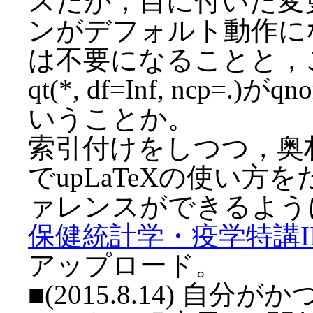
スだが，目に付いた変更点は
ンがデフォルト動作に
は不要になることと，
qt(*, df=Inf, ncp
いうことか。
索引付けをしつつ，奥
でupLaTeXの使い
ァレンスができるよう
保健統計学・疫学特講I
アップロード。
■(2015.8.14) 