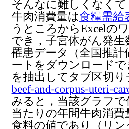
そんなに難しくなくて
牛肉消費量は
食糧需給
うところからExcel
でき，子宮体がん発生
罹患データ（全国推計値
ートをダウンロードで
を抽出してタブ区切り
beef-and-corpus-uteri-car
みると，当該グラフで
当たりの年間牛肉消費
食料の値であり（リンク