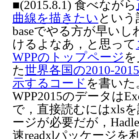
■(2015.8.1) 食べながら
曲線を描きたい
という
baseでやる方が早い
けるよなあ，と思って
WPPのトップページ
を
た
世界各国の2010-20
示するコード
を書いた
WPP2015のデータは
で，直接読むにはxls
ージが必要だが，Hadle
速readxlパッケー