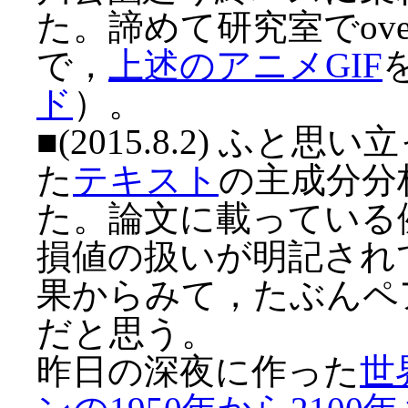
た。諦めて研究室でove
で，
上述のアニメGIF
ド
）。
■(2015.8.2) ふ
た
テキスト
の主成分分
た。論文に載っている
損値の扱いが明記され
果からみて，たぶんペ
だと思う。
昨日の深夜に作った
世