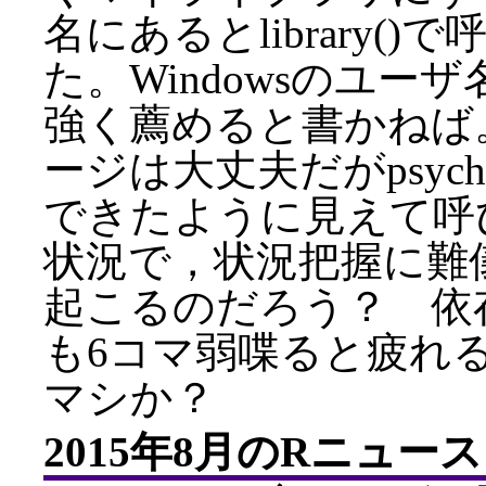
名にあるとlibrary(
た。Windowsのユ
強く薦めると書かねば。
ージは大丈夫だがpsy
できたように見えて呼
状況で，状況把握に難
起こるのだろう？ 依
も6コマ弱喋ると疲れ
マシか？
2015年8月のRニュース