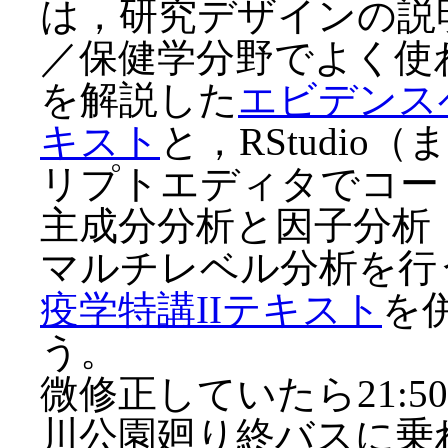
は，研究デザインの説
／保健学分野でよく使
を解説した
エビデンス
キスト
と，RStudio（
リプトエディタでコー
主成分分析と因子分析
マルチレベル分析を行
疫学特講IIテキスト
を
う。
微修正していたら21:
川公園廻り終バスに乗