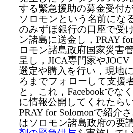
する緊急援助の募金受付
ソロモンという名前にな
のみずほ銀行の口座で受
ン諸島に送金し，PRAY for
ロモン諸島政府国家災害管理
呈し，JICA専門家やJOC
選定や購入を行い，現地
ろまでフォローして支援
と。これ，Facebookで
に情報公開してくれたら
PRAY for Solomonで
はソロモン諸島政府の要