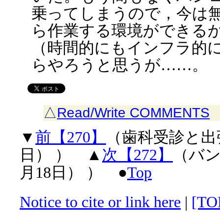
乗ってしまうので，今は
ら作業する環境ができる
（時間的にもインフラ的
らやろうと思うが……。
△
Read/Write COMMENTS
▼
前【270】
（歯科受診と出張
日） ） ▲
次【272】
（バン
月18日） ） ●
Top
Notice to cite or link here
|
[TO