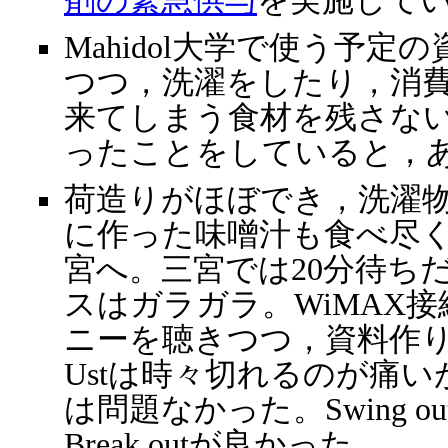
剤の緊急供与
を実施して
Mahidol大学で使う予
つつ，洗濯をしたり，消
来てしまう食材を残さな
ったことをしていると，
荷造りがほぼでき，洗濯
に作った味噌汁も食べ尽くし
宮へ。三宮では20分待ち
スはガラガラ。WiMAX接
ニーを聴きつつ，資料作
Ustは時々切れるのが痛
は問題なかった。Swing out
Break outが良かった。