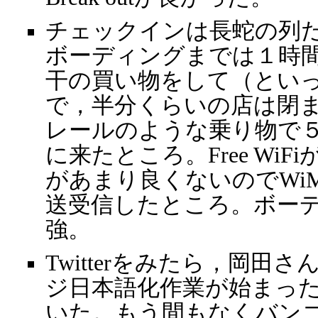
チェックインは長蛇の列
ボーディングまでは１時
干の買い物をして（とい
で，半分くらいの店は閉
レールのような乗り物で
に来たところ。Free Wi
があまり良くないのでWi
送受信したところ。ボーデ
強。
Twitterをみたら，岡田さん
ジ日本語化作業が始まったと
いた。もう間もなくバン