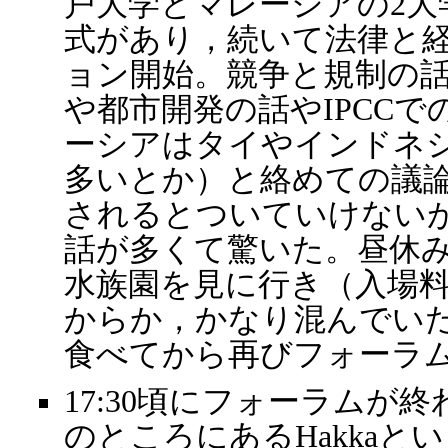
戸大学とマレーシアの2大
式があり，続いて法律と
ョン開始。競争と規制の
や都市開発の話やIPCCで
ーシアはタイやインドネ
多いとか）と絡めての議
されるとついていけない
話が多くて驚いた。昼休み
水族園を見に行き（入場料
からか，かなり混んでい
食べてから再びフォーラ
17:30頃にフォーラムが
のところにあるHakkaと