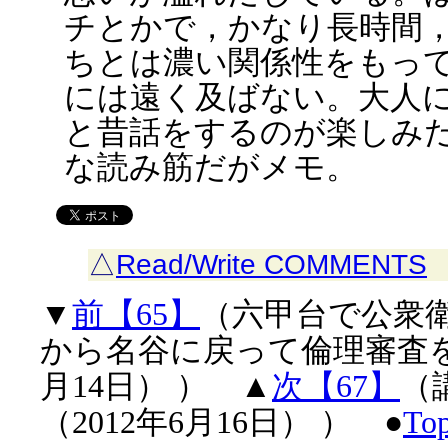
チとかで，かなり長時間
ちとは濃い関係性をもっ
には遠く及ばない。大人
と昔話をするのが楽しみ
な読み筋だがメモ。
△
Read/Write COMMENTS
▼
前【65】
（六甲台で公衆
から名谷に戻って倫理審査を受
月14日） ） ▲
次【67】
（
（2012年6月16日） ） ●
To