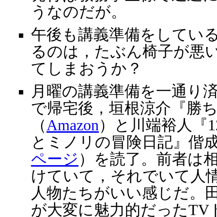
うなのだが。
午後も講義準備をしてい
るのは，たぶん椅子が悪
てしまおうか？
月曜の講義準備を一通り
で帰宅後，垣根涼介『勝
（
Amazon
）と川端裕人『
とミノリの冒険日記』偕
ページ
）を読了。前者は
けていて，それでいて人
人物たちがいい感じだ。
が大変に魅力的だったTV