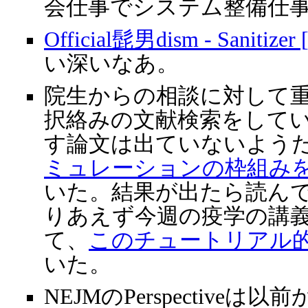
会仕事でシステム整備仕
Official髭男dism - Sanitizer [
い深いなあ。
院生からの相談に対して
択絡みの文献検索をして
す論文は出ていないよう
ミュレーションの枠組み
いた。結果が出たら読ん
りあえず今週の疫学の講
て、
このチュートリアル
いた。
NEJMのPerspective