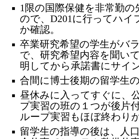
1限の国際保健を非常勤の
ので、D201に行ってハ
か確認。
卒業研究希望の学生がバ
で、研究希望内容を聞い
明してから承諾書にサイ
合間に博士後期の留学生
昼休みに入ってすぐに、
プ実習の班の１つが後片
ループ実習もほぼ終わり
留学生の指導の後は、人