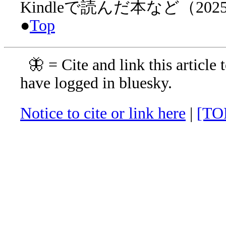
Kindleで読んだ本など（20
●
Top
🦋 = Cite and link this article 
have logged in bluesky.
Notice to cite or link here
|
[TO