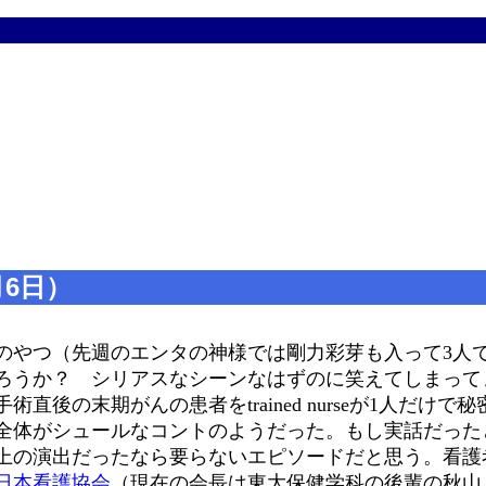
月6日）
のやつ（先週のエンタの神様では剛力彩芽も入って3人
ろうか？ シリアスなシーンなはずのに笑えてしまって
後の末期がんの患者をtrained nurseが1人だけで
全体がシュールなコントのようだった。もし実話だった
上の演出だったなら要らないエピソードだと思う。看護
日本看護協会
（現在の会長は東大保健学科の後輩の秋山