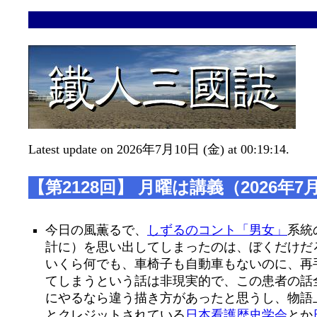
Latest update on 2026年7月10日 (金) at 00:19:14.
【第2128回】 月曜は講義（2026年7
今日の風薫るで、
しずるのコント「男女」
系統
計に）を思い出してしまったのは、ぼくだけだ
いくら何でも、車椅子も自動車もないのに、再手術直
てしまうという話は非現実的で、この患者の話
にやるなら違う描き方があったと思うし、物語
とクレジットされている
日本看護歴史学会
とか