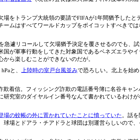
場をトランプ大統領の要請でFIFAが1年間猶予したと
チームはすべてワールドカップをボイコットすべきでは
部を急遽リコールして欠場猶予決定を覆させるのでも、
米国が軍事行動をしてきた対象国であるベネズエラやイ
心から楽しむことができないのだが。
 hPaと、
上陸時の室戸台風並み
で恐ろしい。北上を始め
な詐欺着信。フィッシング詐欺の電話番号簿に名谷キャン
に研究室のダイヤルイン番号なんて書かれているわけが
登場の蚊帳の外に置かれていたことに憤っていた
。話を
。球場とドアラ・チアドラと球団は別運営らしいので、