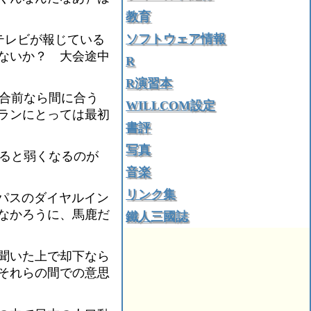
教育
ソフトウェア情報
テレビが報じている
ないか？ 大会途中
R
R演習本
試合前なら間に合う
WILLCOM設定
ランにとっては最初
書評
写真
ると弱くなるのが
音楽
リンク集
パスのダイヤルイン
なかろうに、馬鹿だ
鐵人三國誌
聞いた上で却下なら
それらの間での意思