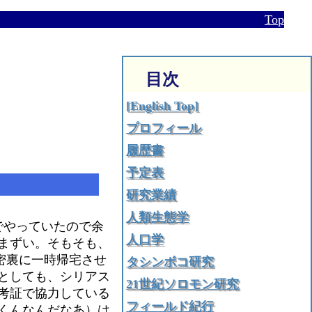
Top
目次
[English Top]
プロフィール
履歴書
予定表
研究業績
人類生態学
でやっていたので余
人口学
まずい。そもそも、
秘密裏に一時帰宅させ
タシンボコ研究
としても、シリアス
21世紀ソロモン研究
考証で協力している
フィールド紀行
くんなんだなあ）は