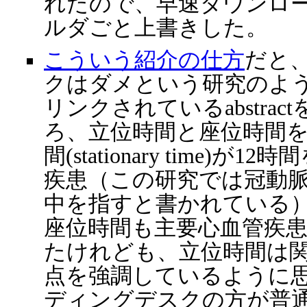
れたので、早速ダウンロ
ルダごと上書きした。
こういう紹介の仕方
だと
クはダメという研究のよ
リンクされているabstra
ろ、立位時間と座位時間
間(stationary time)
疾患（この研究では冠動
中を指すと書かれている
座位時間も主要心血管疾
たけれども、立位時間は
点を強調しているように
ディングデスクの方が普