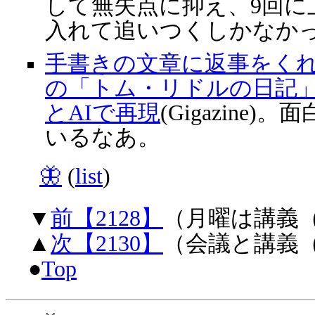
して無失点に抑え、9回に
入れて追いつくしかなか
手書きの文章に返事をく
の「トム・リドルの日記
とAIで再現
(Gigazine
いるなあ。
🦋
(
list
)
▼
前【2128】
（月曜は講義（
▲
次【2130】
（会議と講義（
●
Top