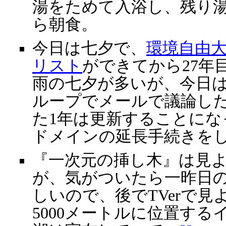
湯をためて入浴し、残り
ら朝食。
今日は七夕で、
環境自由
リスト
ができてから27年目のa
雨の七夕が多いが、今日
ループでメールで議論し
た1年は更新することにな
ドメインの延長手続きを
『一次元の挿し木』は見
が、気がついたら一昨日の
しいので、後でTVerで
5000メートルに位置す