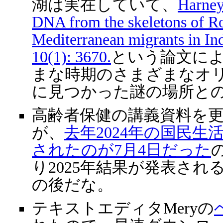
湖は実在していて、
Harney
DNA from the skeletons of R
Mediterranean migrants in In
10(1): 3670.
という論文に
まな時期のさまざまなオ
に見つかった謎の場所と
高齢者保健の講義資料を
が、
去年2024年の国民
されたのが7月4日だった
り2025年結果が発表さ
の後だな。
テキストエディタMeryの